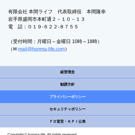
有限会社 本間ライフ 代表取締役 本間隆幸
岩手県盛岡市本町通２－１０－１３
電 話：０１９-６２２-８７５５
（受付時間：月曜日～金曜日 10時～18時）
（✉
mail@honma-life.com
）
経営理念
勧誘方針
プライバシーポリシー
セキュリティポリシー
ＦＤ宣言・ＫＰＩ公表
Copyright © honma-life, All rights reserved.